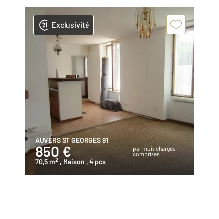
Exclusivité
AUVERS ST GEORGES 91
850 €
par mois charges
comprises
2
70,5 m
, Maison
, 4 pcs