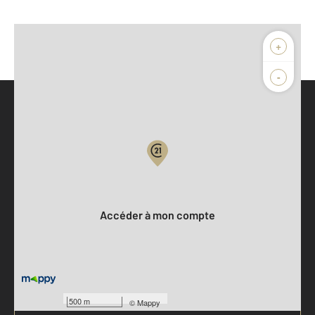
+
-
Parlons de vous, parlons biens
Votre compte :
Accéder à mon compte
500 m
©
Mappy