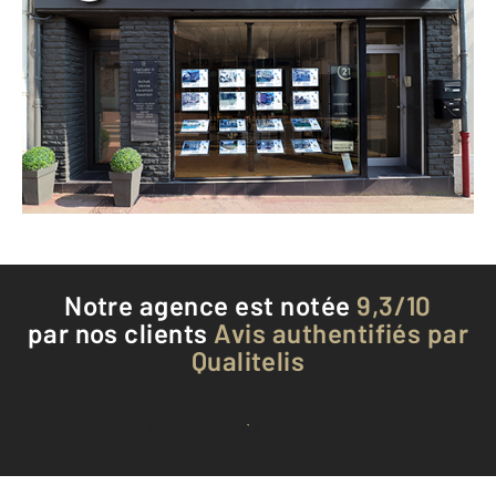
CENTURY 21 Actua Conseils
45 Grande Rue
ETRECHY - 91580
Envoyer un message
Téléphoner à l'agence
Notre agence est notée
9,3/10
par nos clients
Avis authentifiés par
Qualitelis
Voir tous les avis clients